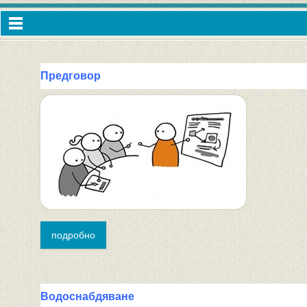
Предговор
подробно
Водоснабдяване