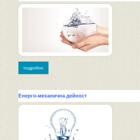
подробно
Енерго-механична дейност