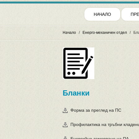
НАЧАЛО
ПР
Начало
Енерго-механичен отдел
Бл
Бланки
Форма за преглед на ПС
Профилактика на тръбни кладен
Енергийно замерване на ПА