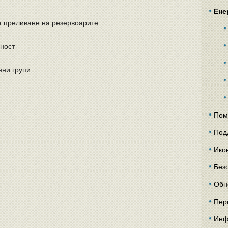
Ене
за преливане на резервоарите
сност
нни групи
Пом
Под
Ико
Без
Обн
Пер
Инф