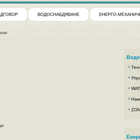
ЕДГОВОР
ВОДОСНАБДЯВАНЕ
ЕНЕРГО-МЕХАНИЧ
анки
Водо
Тех
Упр
WAT
Нам
ZON
ци
Енер