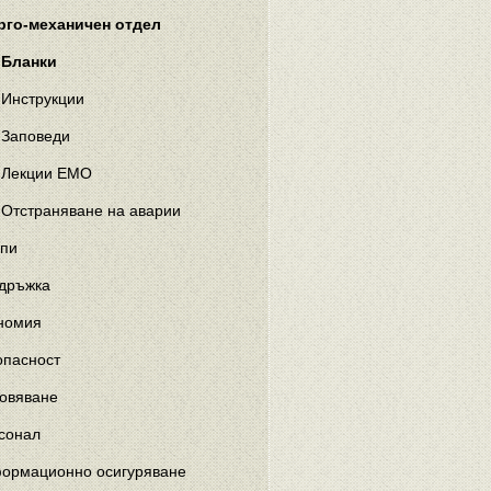
рго-механичен отдел
Бланки
Инструкции
Заповеди
Лекции ЕМО
Отстраняване на аварии
пи
дръжка
номия
опасност
овяване
сонал
ормационно осигуряване