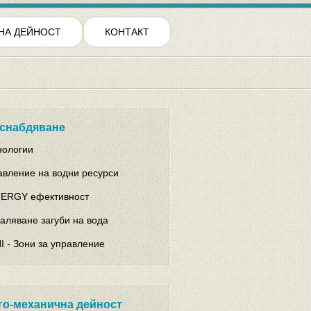
НА ДЕЙНОСТ
КОНТАКТ
снабдяване
нологии
авление на водни ресурси
ERGY ефективност
аляване загуби на вода
I - Зони за управление
го-механична дейност