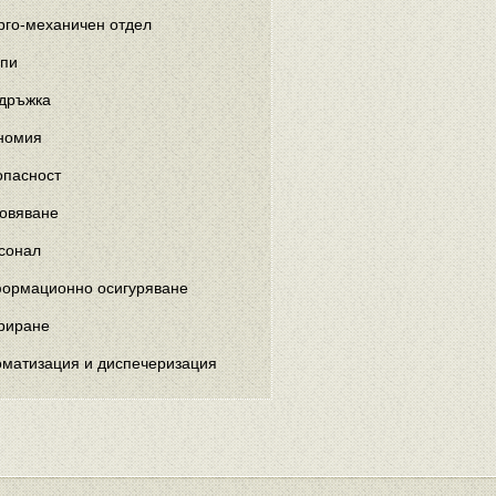
рго-механичен отдел
пи
дръжка
номия
опасност
овяване
сонал
ормационно осигуряване
риране
оматизация и диспечеризация