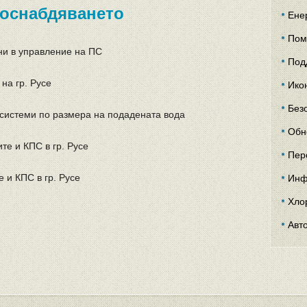
доснабдяването
Ене
Пом
ни в управление на ПС
Под
на гр. Русе
Ико
Без
системи по размера на подадената вода
Обн
те и КПС в гр. Русе
Пер
 и КПС в гр. Русе
Инф
Хло
Авт