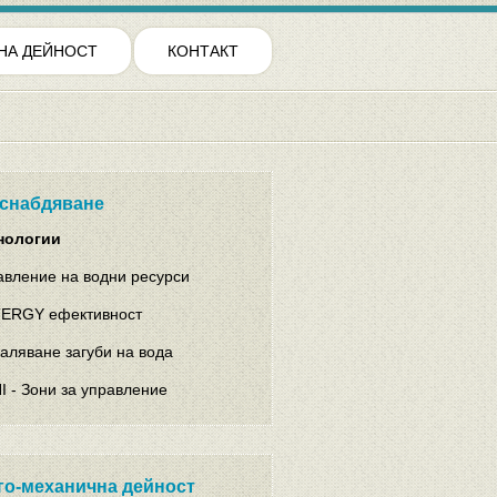
НА ДЕЙНОСТ
КОНТАКТ
снабдяване
нологии
авление на водни ресурси
ERGY ефективност
аляване загуби на вода
I - Зони за управление
го-механична дейност