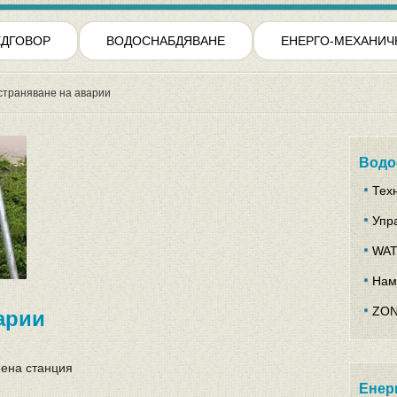
ЕДГОВОР
ВОДОСНАБДЯВАНЕ
ЕНЕРГО-МЕХАНИЧ
страняване на аварии
Водо
Тех
Упр
WAT
Нам
ZON
арии
пена станция
Енер