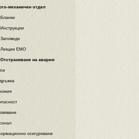
рго-механичен отдел
Бланки
Инструкции
Заповеди
Лекции ЕМО
Отстраняване на аварии
пи
дръжка
номия
опасност
овяване
сонал
ормационно осигуряване