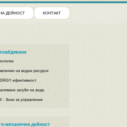
НА ДЕЙНОСТ
КОНТАКТ
снабдяване
нологии
авление на водни ресурси
ERGY ефективност
аляване загуби на вода
I - Зони за управление
го-механична дейност