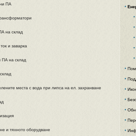
вни ПА
Ене
трансформатори
ПА на склад
ток и заварка
 ПА на склад
Пом
 склад
Под
лените места с вода при липса на ел. захранване
Ико
Без
ад
Обн
низация
Пер
ане и тяхното оборудване
Инф